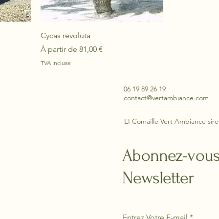
Cycas revoluta
Prix promotionnel
À partir de
81,00 €
TVA Incluse
06 19 89 26 19
contact@vertambiance.com
EI Comaille Vert Ambiance sire
Abonnez-vous
Newsletter
Entrez Votre E-mail