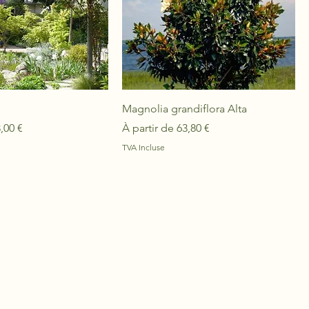
Magnolia grandiflora Alta
onnel
Prix promotionnel
,00 €
À partir de
63,80 €
TVA Incluse