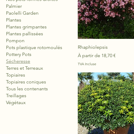
Palmier
Paolelli Garden
Plantes
Plantes grimpantes
Plantes pallissées
Pompon
Rhaphiolepsis
Pots plastique rotomoulés
Pottery Pots
Prix promotionnel
À partir de
18,70 €
Sécheresse
TVA Incluse
Terres et Terreaux
Topiaires
Topiaires coniques
Tous les contenants
Treillages
Végétaux