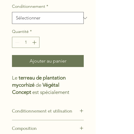
Conditionnement
*
Quantité
*
Ajouter au panier
Le
terreau de plantation
mycorhizé
de
Végétal
Concept
est spécialement
formulé pour favoriser la
croissance et la santé des arbres
Conditionnement et utilisation
et arbustes
Sac de 50 L
: Prêt à l'emploi, idéal
Avantages spécifiques
Composition
pour la plantation d'arbres et