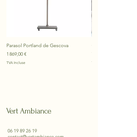
supérieur
, qui transforment
instantanément votre terrasse
ou jardin en un véritable espace
lounge-bar chaleureux et
accueillant.
Parasol Portland de Gescova
Chaise longue Trem
Prix
Prix
1 869,00 €
769,00 €
TVA Incluse
TVA Incluse
Vert Ambiance
06 19 89 26 19
contact@vertambiance.com