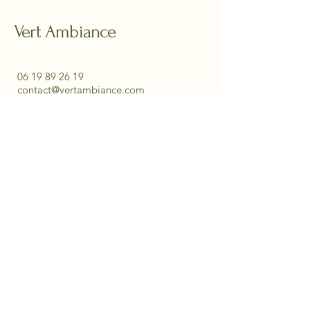
Vert Ambiance
06 19 89 26 19
contact@vertambiance.com
EI Comaille Vert Ambiance siret
515 055 978 00032
Abonnez-vous à Notre
Newsletter
Entrez Votre E-mail