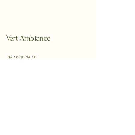
aménagement paysager.
Vert Ambiance
06 19 89 26 19
contact@vertambiance.com
EI Comaille Vert Ambiance siret
515 055 978 00032
Abonnez-vous à Notre
Newsletter