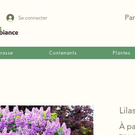
Pan
Se connecter
rrasse
Contenants
Plantes
Lila
À pa