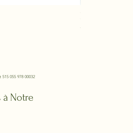
Chaise longue Tremezzo
Prix
769,00 €
TVA Incluse
t 515 055 978 00032
 à Notre