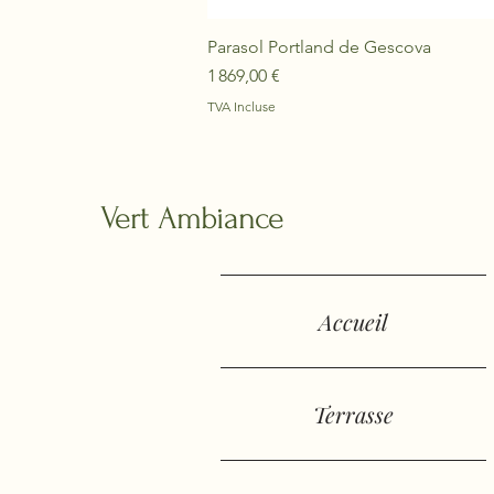
Parasol Portland de Gescova
Prix
1 869,00 €
TVA Incluse
Vert Ambiance
Accueil
Terrasse