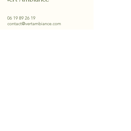
06 19 89 26 19
contact@vertambiance.com
EI Comaille Vert Ambiance siret
515 055 978 00032
Abonnez-vous à Notre
Newsletter
Entrez Votre E-mail