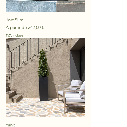
Jort Slim
Prix promotionnel
À partir de
342,00 €
TVA Incluse
Yang