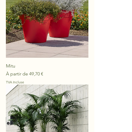
Mitu
Prix promotionnel
À partir de
49,70 €
TVA Incluse