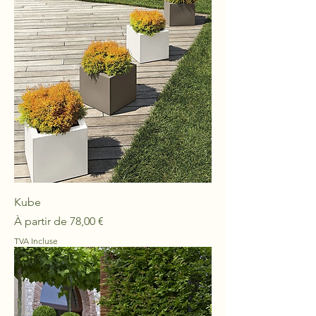
Kube
Prix promotionnel
À partir de
78,00 €
TVA Incluse