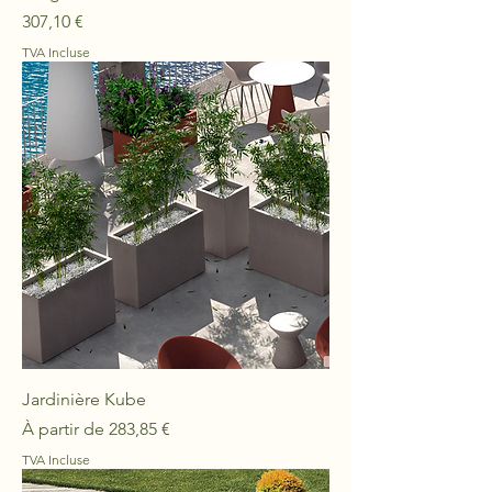
Prix
307,10 €
TVA Incluse
Jardinière Kube
Prix promotionnel
À partir de
283,85 €
TVA Incluse